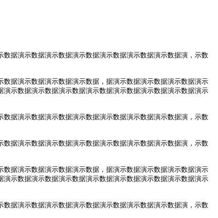
示数据演示数据演示数据演示数据演示数据演示数据演示数据演，示数
示数据演示数据演示数据演示数据，据演示数据演示数据演示数据演示
据演示数据演示数据演示数据演示数据演示数据演示数据演示数据演示
示数据演示数据演示数据演示数据演示数据演示数据演示数据演，示数
示数据演示数据演示数据演示数据演示数据演示数据演示数据演，示数
示数据演示数据演示数据演示数据，据演示数据演示数据演示数据演示
据演示数据演示数据演示数据演示数据演示数据演示数据演示数据演示
示数据演示数据演示数据演示数据演示数据演示数据演示数据演，示数