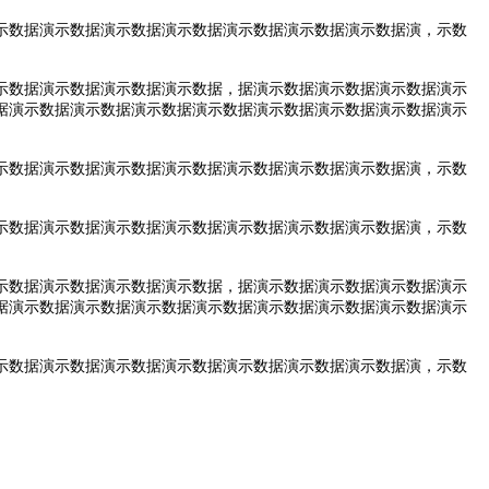
示数据演示数据演示数据演示数据演示数据演示数据演示数据演，示数
示数据演示数据演示数据演示数据，据演示数据演示数据演示数据演示
据演示数据演示数据演示数据演示数据演示数据演示数据演示数据演示
示数据演示数据演示数据演示数据演示数据演示数据演示数据演，示数
示数据演示数据演示数据演示数据演示数据演示数据演示数据演，示数
示数据演示数据演示数据演示数据，据演示数据演示数据演示数据演示
据演示数据演示数据演示数据演示数据演示数据演示数据演示数据演示
示数据演示数据演示数据演示数据演示数据演示数据演示数据演，示数