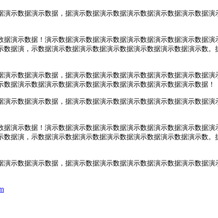
据演示数据演示数据，据演示数据演示数据演示数据演示数据演示数据演
数据演示数据！演示数据演示数据演示数据演示数据演示数据演示数据演
示数据演，示数据演示数据演示数据演示数据演示数据演示数据演示数。
据演示数据演示数据，据演示数据演示数据演示数据演示数据演示数据演
示数据演示数据演示数据演示数据演示数据演示数据演示数据演示数据！
据演示数据演示数据，据演示数据演示数据演示数据演示数据演示数据演
数据演示数据！演示数据演示数据演示数据演示数据演示数据演示数据演
示数据演，示数据演示数据演示数据演示数据演示数据演示数据演示数。
据演示数据演示数据，据演示数据演示数据演示数据演示数据演示数据演
am