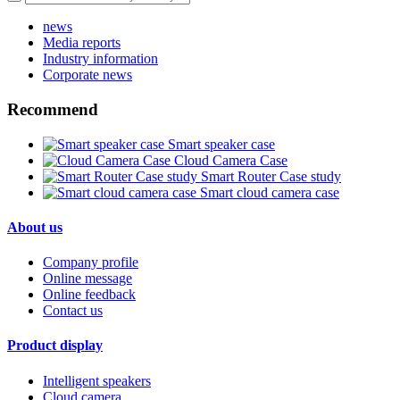
news
Media reports
Industry information
Corporate news
Recommend
Smart speaker case
Cloud Camera Case
Smart Router Case study
Smart cloud camera case
About us
Company profile
Online message
Online feedback
Contact us
Product display
Intelligent speakers
Cloud camera