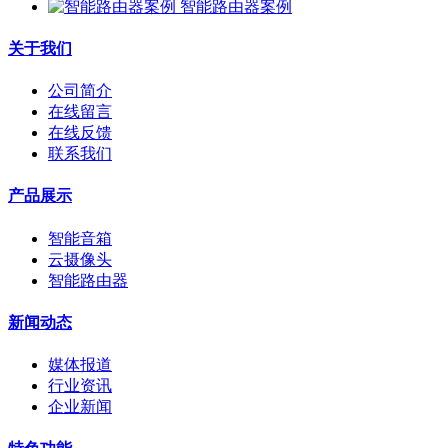
智能路由器案例
关于我们
公司简介
在线留言
在线反馈
联系我们
产品展示
智能音箱
云摄像头
智能路由器
新闻动态
媒体报道
行业资讯
企业新闻