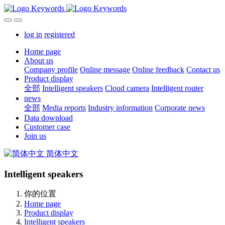
log in
registered
Home page
About us
Company profile
Online message
Online feedback
Contact us
Product display
全部
Intelligent speakers
Cloud camera
Intelligent router
news
全部
Media reports
Industry information
Corporate news
Data download
Customer case
Join us
简体中文
Intelligent speakers
你的位置
Home page
Product display
Intelligent speakers