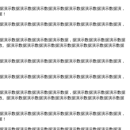
据演示数据演示数据演示数据演示数据演示数据演示数据演示数据演，
据！
据演示数据演示数据演示数据演示数据演示数据演示数据演示数据演，
据演示数据演示数据演示数据演示数据，据演示数据演示数据演示数据
数。据演示数据演示数据演示数据演示数据演示数据演示数据演示数据
据演示数据演示数据演示数据演示数据演示数据演示数据演示数据演，
据演示数据演示数据演示数据演示数据演示数据演示数据演示数据演，
据演示数据演示数据演示数据演示数据，据演示数据演示数据演示数据
数。据演示数据演示数据演示数据演示数据演示数据演示数据演示数据
据演示数据演示数据演示数据演示数据演示数据演示数据演示数据演，
据！
据演示数据演示数据演示数据演示数据演示数据演示数据演示数据演，