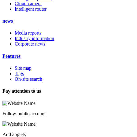
Cloud camera
Intelligent router
news
Media reports
Industry information
Corporate news
Features
Site map
Tags
On-site search
Pay attention to us
Follow public account
Add applets